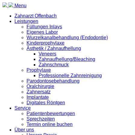
Menu
Zahnarzt Offenbach
Leistungen
Füllungen Inlays
Eigenes Labor
Wurzelkanalbehandlung (Endodontie)
Kinderprophylaxe
Ästhetik / Zahnaufhellung
Veneers
Zahnaufhellung/Bleaching
Zahnschmuck
Prophylaxe
Professionelle Zahnreinigung
Parodontosebehandlung
Oralchirurgie
Zahnersatz
Implantate
Digitales Röntgen
Service
Patientenbewertungen
Sprechzeiten
Termin online buchen
Über uns