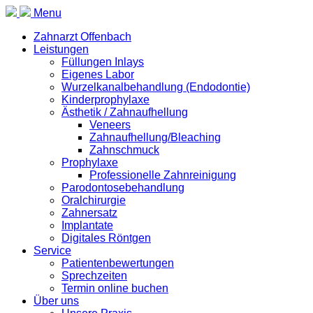
Menu
Zahnarzt Offenbach
Leistungen
Füllungen Inlays
Eigenes Labor
Wurzelkanalbehandlung (Endodontie)
Kinderprophylaxe
Ästhetik / Zahnaufhellung
Veneers
Zahnaufhellung/Bleaching
Zahnschmuck
Prophylaxe
Professionelle Zahnreinigung
Parodontosebehandlung
Oralchirurgie
Zahnersatz
Implantate
Digitales Röntgen
Service
Patientenbewertungen
Sprechzeiten
Termin online buchen
Über uns