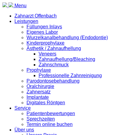
Menu
Zahnarzt Offenbach
Leistungen
Füllungen Inlays
Eigenes Labor
Wurzelkanalbehandlung (Endodontie)
Kinderprophylaxe
Ästhetik / Zahnaufhellung
Veneers
Zahnaufhellung/Bleaching
Zahnschmuck
Prophylaxe
Professionelle Zahnreinigung
Parodontosebehandlung
Oralchirurgie
Zahnersatz
Implantate
Digitales Röntgen
Service
Patientenbewertungen
Sprechzeiten
Termin online buchen
Über uns