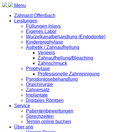
Menu
Zahnarzt Offenbach
Leistungen
Füllungen Inlays
Eigenes Labor
Wurzelkanalbehandlung (Endodontie)
Kinderprophylaxe
Ästhetik / Zahnaufhellung
Veneers
Zahnaufhellung/Bleaching
Zahnschmuck
Prophylaxe
Professionelle Zahnreinigung
Parodontosebehandlung
Oralchirurgie
Zahnersatz
Implantate
Digitales Röntgen
Service
Patientenbewertungen
Sprechzeiten
Termin online buchen
Über uns