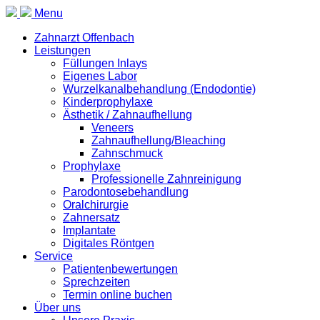
Menu
Zahnarzt Offenbach
Leistungen
Füllungen Inlays
Eigenes Labor
Wurzelkanalbehandlung (Endodontie)
Kinderprophylaxe
Ästhetik / Zahnaufhellung
Veneers
Zahnaufhellung/Bleaching
Zahnschmuck
Prophylaxe
Professionelle Zahnreinigung
Parodontosebehandlung
Oralchirurgie
Zahnersatz
Implantate
Digitales Röntgen
Service
Patientenbewertungen
Sprechzeiten
Termin online buchen
Über uns