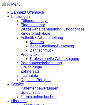
Menu
Zahnarzt Offenbach
Leistungen
Füllungen Inlays
Eigenes Labor
Wurzelkanalbehandlung (Endodontie)
Kinderprophylaxe
Ästhetik / Zahnaufhellung
Veneers
Zahnaufhellung/Bleaching
Zahnschmuck
Prophylaxe
Professionelle Zahnreinigung
Parodontosebehandlung
Oralchirurgie
Zahnersatz
Implantate
Digitales Röntgen
Service
Patientenbewertungen
Sprechzeiten
Termin online buchen
Über uns