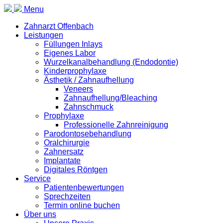
Menu
Zahnarzt Offenbach
Leistungen
Füllungen Inlays
Eigenes Labor
Wurzelkanalbehandlung (Endodontie)
Kinderprophylaxe
Ästhetik / Zahnaufhellung
Veneers
Zahnaufhellung/Bleaching
Zahnschmuck
Prophylaxe
Professionelle Zahnreinigung
Parodontosebehandlung
Oralchirurgie
Zahnersatz
Implantate
Digitales Röntgen
Service
Patientenbewertungen
Sprechzeiten
Termin online buchen
Über uns