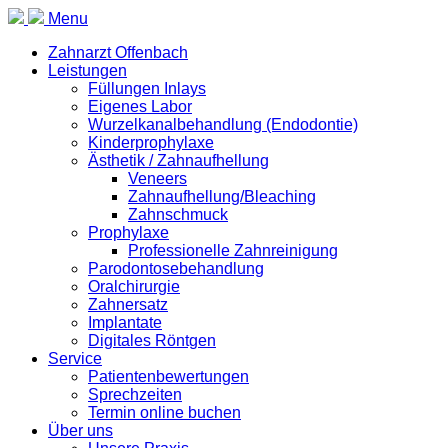
Menu
Zahnarzt Offenbach
Leistungen
Füllungen Inlays
Eigenes Labor
Wurzelkanalbehandlung (Endodontie)
Kinderprophylaxe
Ästhetik / Zahnaufhellung
Veneers
Zahnaufhellung/Bleaching
Zahnschmuck
Prophylaxe
Professionelle Zahnreinigung
Parodontosebehandlung
Oralchirurgie
Zahnersatz
Implantate
Digitales Röntgen
Service
Patientenbewertungen
Sprechzeiten
Termin online buchen
Über uns