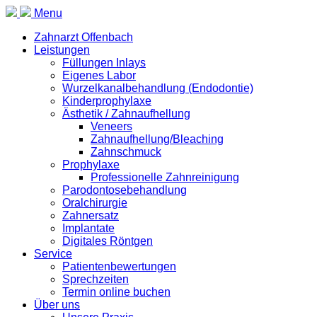
Menu
Zahnarzt Offenbach
Leistungen
Füllungen Inlays
Eigenes Labor
Wurzelkanalbehandlung (Endodontie)
Kinderprophylaxe
Ästhetik / Zahnaufhellung
Veneers
Zahnaufhellung/Bleaching
Zahnschmuck
Prophylaxe
Professionelle Zahnreinigung
Parodontosebehandlung
Oralchirurgie
Zahnersatz
Implantate
Digitales Röntgen
Service
Patientenbewertungen
Sprechzeiten
Termin online buchen
Über uns